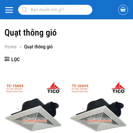
Bỏ
Sản
phẩm
qua
tìm
nội
kiếm
dung
Quạt thông gió
Home
»
Quạt thông gió
LỌC