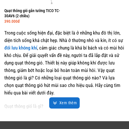
Quạt thông gió gắn tường TICO TC-
30AV6 (2 chiều)
390.000
đ
Trong cuộc sống hiện đại, đặc biệt là ở những khu đô thị lớn,
diện tích sống khá chật hẹp. Nhà ở thường nhỏ và kín, ít có sự
đối lưu không khí
, cảm giác chung là khá bí bách và có mùi hôi
khó chịu. Để giải quyết vấn đề này, người ta đã lắp đặt và sử
dụng quạt thông gió. Thiết bị này giúp không khí được lưu
thông, giảm bớt hoặc loại bỏ hoàn toàn mùi hôi. Vậy quạt
thông gió là gì? Có những loại quạt thông gió nào? Và lựa
chọn quạt thông gió hút mùi sao cho hiệu quả. Hãy cùng tìm
hiểu qua bài viết dưới đây.
Xem thêm
Quạt thông gió là gì?
Quạt thông gió là một thiết bị được thiết kế để tạo ra sự lưu
thông không khí trong không gian kín. Bằng cách hút không khí