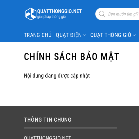
Bỏ
Sản
qua
phẩm
tìm
nội
kiếm
dung
TRANG CHỦ
QUẠT ĐIỆN
QUẠT THÔNG GIÓ
CHÍNH SÁCH BẢO MẬT
Nội dung đang được cập nhật
THÔNG TIN CHUNG
QUATTHONGGIO.NET